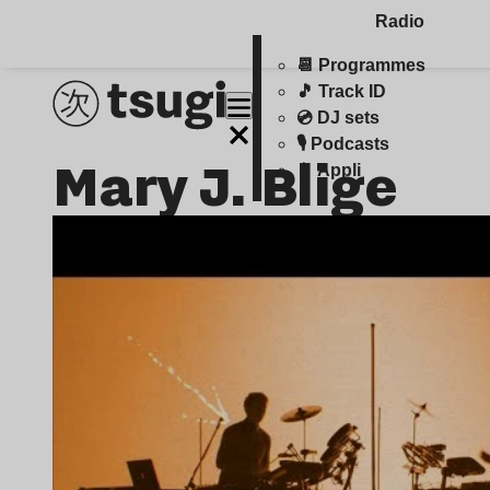
Radio
📆 Programmes
🎵 Track ID
💿 DJ sets
🎙️ Podcasts
Mary J. Blige
📱 Appli