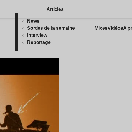
Articles
News
Sorties de la semaine
Mixes
Vidéos
A p
Interview
Reportage