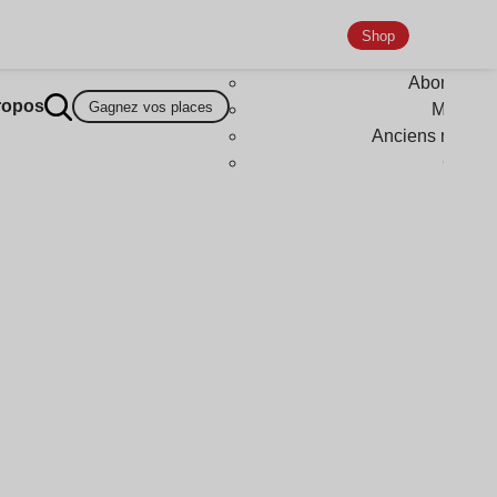
Shop
Abonneme
ropos
Gagnez vos places
Magazi
Anciens numér
Goodi