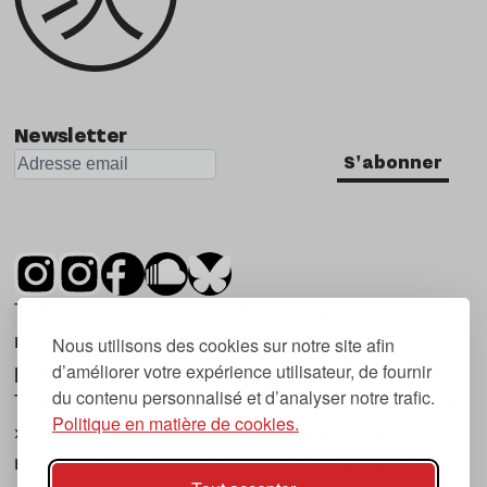
Newsletter
S'abonner
Tsugi est un mensuel indépendant sur la
musique et les nouvelles tendances, dont la
Nous utilisons des cookies sur notre site afin
d’améliorer votre expérience utilisateur, de fournir
première parution date de 2007.
du contenu personnalisé et d’analyser notre trafic.
Tsugi en japonais signifie « prochain », « suivant
Politique en matière de cookies.
», ce qui correspond à la thématique du
magazine, à l’affût des nouvelles tendances