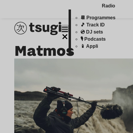
Radio
📆 Programmes
🎵 Track ID
💿 DJ sets
🎙️ Podcasts
Matmos
📱 Appli