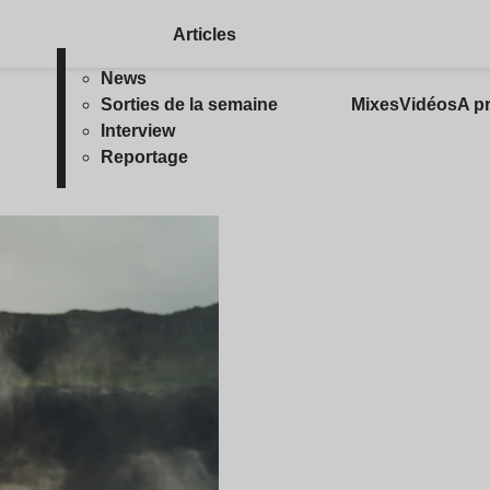
Articles
News
Sorties de la semaine
Mixes
Vidéos
A p
Interview
Reportage