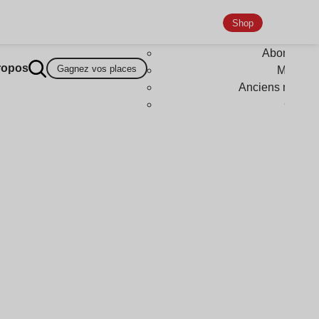
Shop
Abonneme
ropos
Gagnez vos places
Magazi
Anciens numér
Goodi