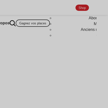
Shop
Abonneme
ropos
Gagnez vos places
Magazi
Anciens numér
Goodi