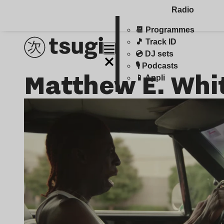
Radio
📆 Programmes
🎵 Track ID
💿 DJ sets
🎙️ Podcasts
Matthew E. Whi
📱 Appli