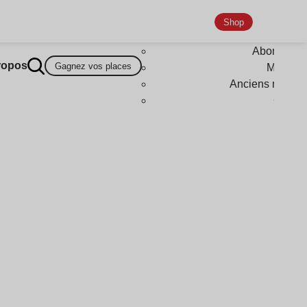
Shop
Abonneme
ropos
Gagnez vos places
Magazi
Anciens numér
Goodi