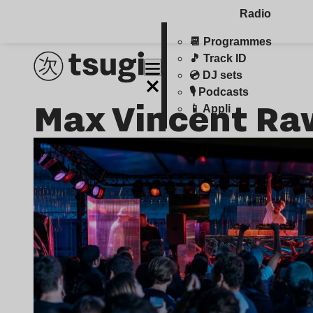
Radio
📆 Programmes
🎵 Track ID
💿 DJ sets
🎙️ Podcasts
Max Vincent Ra
📱 Appli