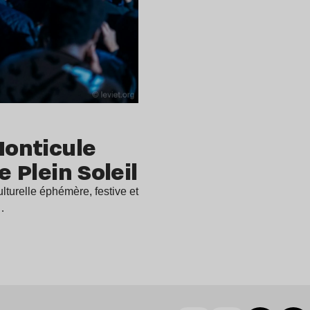
Monticule
e Plein Soleil
lturelle éphémère, festive et
…