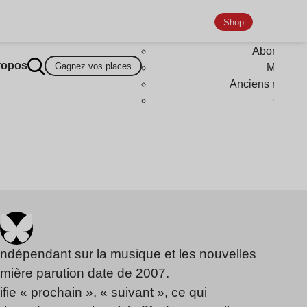
Shop
Abonneme
ropos
Gagnez vos places
Magazi
Anciens numér
Goodi
indépendant sur la musique et les nouvelles
emière parution date de 2007.
fie « prochain », « suivant », ce qui