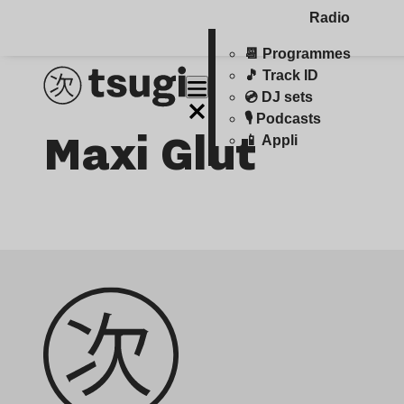
Radio
📆 Programmes
🎵 Track ID
💿 DJ sets
🎙️ Podcasts
Maxi Glut
📱 Appli