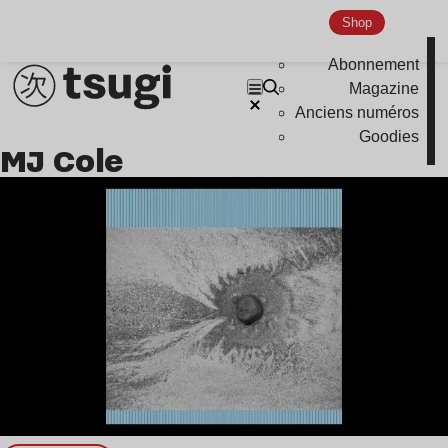
Global Club
Shop
Nu Jazz
Abonnement
Indie
Magazine
Anciens numéros
Goodies
MJ Cole