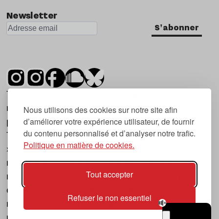
Newsletter
S'abonner
Tsugi est un mensuel indépendant sur la
musique et les nouvelles tendances, dont la
Nous utilisons des cookies sur notre site afin
d’améliorer votre expérience utilisateur, de fournir
première parution date de 2007.
du contenu personnalisé et d’analyser notre trafic.
Tsugi en japonais signifie « prochain », « suivant
Politique en matière de cookies.
», ce qui correspond à la thématique du
magazine, à l’affût des nouvelles tendances
Tout accepter
musicales, qu’elles viennent de la musique
électronique, du rock ou du hip hop, et des
Refuser le non essentiel
nouveaux phénomènes de société liés à la
musique.