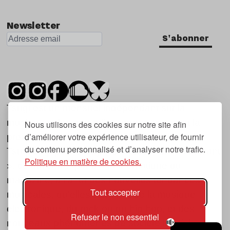
Nu Jazz
Newsletter
Indie
S'abonner
Tsugi est un mensuel indépendant sur la
musique et les nouvelles tendances, dont la
Nous utilisons des cookies sur notre site afin
d’améliorer votre expérience utilisateur, de fournir
première parution date de 2007.
du contenu personnalisé et d’analyser notre trafic.
Tsugi en japonais signifie « prochain », « suivant
Politique en matière de cookies.
», ce qui correspond à la thématique du
magazine, à l’affût des nouvelles tendances
Tout accepter
musicales, qu’elles viennent de la musique
électronique, du rock ou du hip hop, et des
Refuser le non essentiel
nouveaux phénomènes de société liés à la