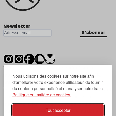
Newsletter
S'abonner
Tsugi est un mensuel indépendant sur la
musique et les nouvelles tendances, dont la
Nous utilisons des cookies sur notre site afin
d’améliorer votre expérience utilisateur, de fournir
première parution date de 2007.
du contenu personnalisé et d’analyser notre trafic.
Tsugi en japonais signifie « prochain », « suivant
Politique en matière de cookies.
», ce qui correspond à la thématique du
magazine, à l’affût des nouvelles tendances
Tout accepter
musicales, qu’elles viennent de la musique