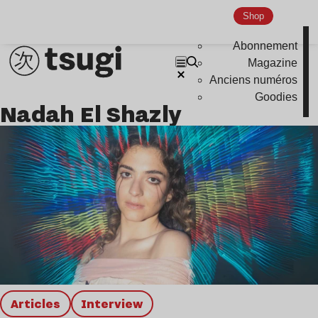
Hardcore
Shop
Global Club
Abonnement
Nu Jazz
Magazine
Indie
Anciens numéros
Goodies
Nadah El Shazly
Articles
interview