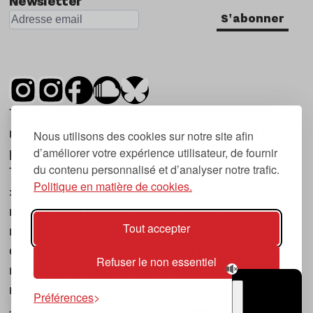
Newsletter
S'abonner
Tsugi est un mensuel indépendant sur la
musique et les nouvelles tendances, dont la
Nous utilisons des cookies sur notre site afin
d’améliorer votre expérience utilisateur, de fournir
première parution date de 2007.
du contenu personnalisé et d’analyser notre trafic.
Tsugi en japonais signifie « prochain », « suivant
Politique en matière de cookies.
», ce qui correspond à la thématique du
magazine, à l’affût des nouvelles tendances
Tout accepter
musicales, qu’elles viennent de la musique
électronique, du rock ou du hip hop, et des
Refuser le non essentiel
nouveaux phénomènes de société liés à la
musique.
Préférences