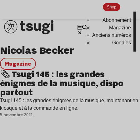
House
Shop
Techno
Abonnement
Bass Music
Magazine
Pop
Anciens numéros
Ambient
Goodies
Nicolas Becker
Disco
magazine
Hardcore
🗞 Tsugi 145 : les grandes
Global Club
énigmes de la musique, dispo
Nu Jazz
partout
Indie
Tsugi 145 : les grandes énigmes de la musique, maintenant en
kiosque et à la commande en ligne.
5 novembre 2021