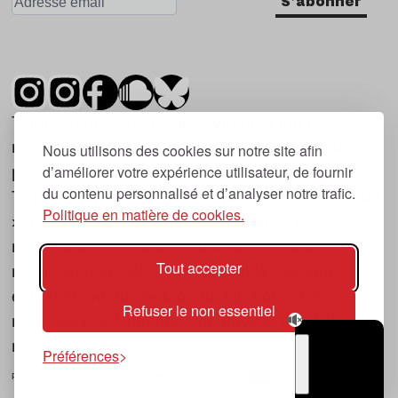
S'abonner
Tsugi est un mensuel indépendant sur la
musique et les nouvelles tendances, dont la
Nous utilisons des cookies sur notre site afin
d’améliorer votre expérience utilisateur, de fournir
première parution date de 2007.
du contenu personnalisé et d’analyser notre trafic.
Tsugi en japonais signifie « prochain », « suivant
Politique en matière de cookies.
», ce qui correspond à la thématique du
magazine, à l’affût des nouvelles tendances
Tout accepter
musicales, qu’elles viennent de la musique
électronique, du rock ou du hip hop, et des
Refuser le non essentiel
nouveaux phénomènes de société liés à la
musique.
Préférences
POLITIQUE DE COOKIES (UE)
CONTACT
CHOIX RGPD
TSUGI
RADIO