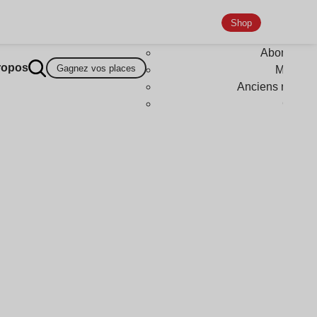
Shop
Abonneme
ropos
Gagnez vos places
Magazi
Anciens numér
Goodi