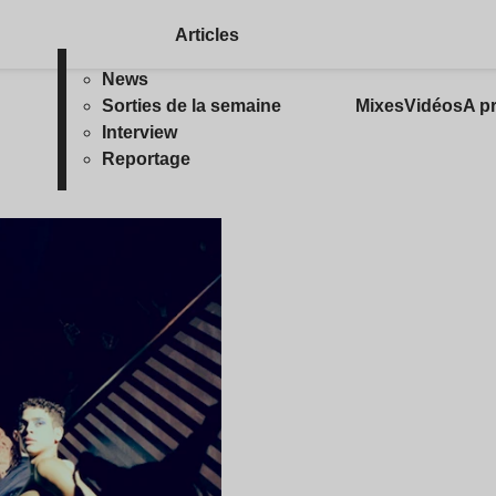
Articles
News
Sorties de la semaine
Mixes
Vidéos
A p
Interview
Reportage