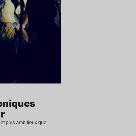
roniques
r
 et plus ambitieux que