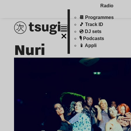
Radio
📆 Programmes
🎵 Track ID
💿 DJ sets
🎙️ Podcasts
Nuri
📱 Appli