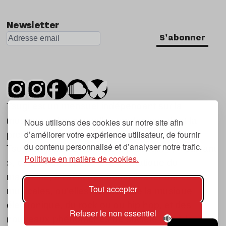
Nu Jazz
Newsletter
Indie
S'abonner
Tsugi est un mensuel indépendant sur la
musique et les nouvelles tendances, dont la
Nous utilisons des cookies sur notre site afin
d’améliorer votre expérience utilisateur, de fournir
première parution date de 2007.
du contenu personnalisé et d’analyser notre trafic.
Tsugi en japonais signifie « prochain », « suivant
Politique en matière de cookies.
», ce qui correspond à la thématique du
magazine, à l’affût des nouvelles tendances
Tout accepter
musicales, qu’elles viennent de la musique
électronique, du rock ou du hip hop, et des
Refuser le non essentiel
nouveaux phénomènes de société liés à la