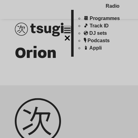
Radio
📆 Programmes
🎵 Track ID
💿 DJ sets
🎙️ Podcasts
Orion
📱 Appli