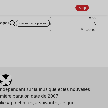
Shop
Abonneme
ropos
Gagnez vos places
Magazi
Anciens numér
Goodi
indépendant sur la musique et les nouvelles
emière parution date de 2007.
fie « prochain », « suivant », ce qui