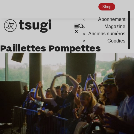
Indie
Shop
Abonnement
Magazine
Anciens numéros
Goodies
Paillettes Pompettes