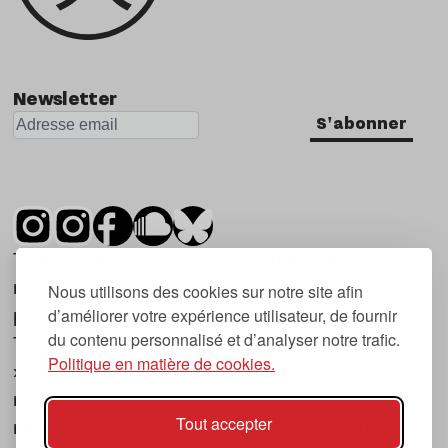
Newsletter
S'abonner
Tsugi est un mensuel indépendant sur la
musique et les nouvelles tendances, dont la
Nous utilisons des cookies sur notre site afin
d’améliorer votre expérience utilisateur, de fournir
première parution date de 2007.
du contenu personnalisé et d’analyser notre trafic.
Tsugi en japonais signifie « prochain », « suivant
Politique en matière de cookies.
», ce qui correspond à la thématique du
magazine, à l’affût des nouvelles tendances
Tout accepter
musicales, qu’elles viennent de la musique