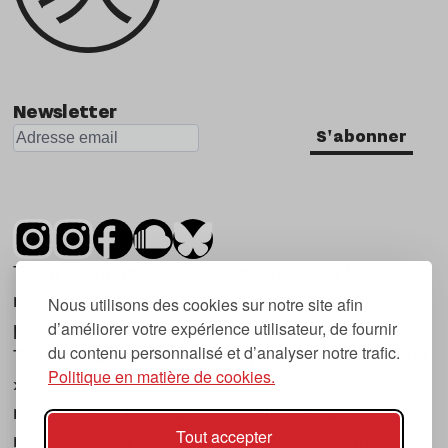
Newsletter
S'abonner
Tsugi est un mensuel indépendant sur la
musique et les nouvelles tendances, dont la
Nous utilisons des cookies sur notre site afin
d’améliorer votre expérience utilisateur, de fournir
première parution date de 2007.
du contenu personnalisé et d’analyser notre trafic.
Tsugi en japonais signifie « prochain », « suivant
Politique en matière de cookies.
», ce qui correspond à la thématique du
magazine, à l’affût des nouvelles tendances
Tout accepter
musicales, qu’elles viennent de la musique