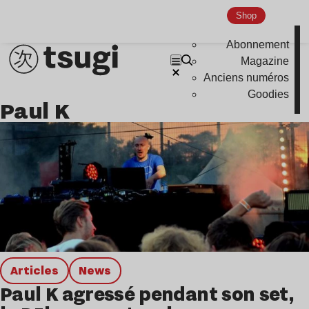
Hardcore
Shop
Global Club
Abonnement
Magazine
Nu Jazz
Anciens numéros
Indie
Goodies
Paul K
Articles
news
Paul K agressé pendant son set,