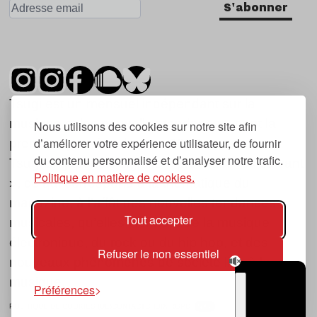
S'abonner
Tsugi est un mensuel indépendant sur la
musique et les nouvelles tendances, dont la
Nous utilisons des cookies sur notre site afin
d’améliorer votre expérience utilisateur, de fournir
première parution date de 2007.
du contenu personnalisé et d’analyser notre trafic.
Tsugi en japonais signifie « prochain », « suivant
Politique en matière de cookies.
», ce qui correspond à la thématique du
magazine, à l’affût des nouvelles tendances
Tout accepter
musicales, qu’elles viennent de la musique
électronique, du rock ou du hip hop, et des
Refuser le non essentiel
nouveaux phénomènes de société liés à la
musique.
Préférences
POLITIQUE DE COOKIES (UE)
CONTACT
CHOIX RGPD
TSUGI
RADIO