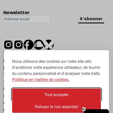
Nu Jazz
Newsletter
Indie
S'abonner
Tsugi est un mensuel indépendant sur la
musique et les nouvelles tendances, dont la
Nous utilisons des cookies sur notre site afin
d’améliorer votre expérience utilisateur, de fournir
première parution date de 2007.
du contenu personnalisé et d’analyser notre trafic.
Tsugi en japonais signifie « prochain », « suivant
Politique en matière de cookies.
», ce qui correspond à la thématique du
magazine, à l’affût des nouvelles tendances
Tout accepter
musicales, qu’elles viennent de la musique
électronique, du rock ou du hip hop, et des
Refuser le non essentiel
nouveaux phénomènes de société liés à la