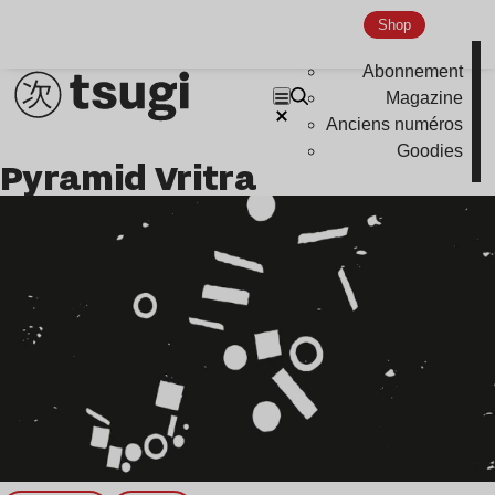
Nu Jazz
Shop
Indie
Abonnement
Magazine
Anciens numéros
Goodies
Pyramid Vritra