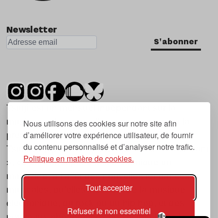
Newsletter
S'abonner
Tsugi est un mensuel indépendant sur la
musique et les nouvelles tendances, dont la
Nous utilisons des cookies sur notre site afin
d’améliorer votre expérience utilisateur, de fournir
première parution date de 2007.
du contenu personnalisé et d’analyser notre trafic.
Tsugi en japonais signifie « prochain », « suivant
Politique en matière de cookies.
», ce qui correspond à la thématique du
magazine, à l’affût des nouvelles tendances
Tout accepter
musicales, qu’elles viennent de la musique
électronique, du rock ou du hip hop, et des
Refuser le non essentiel
nouveaux phénomènes de société liés à la