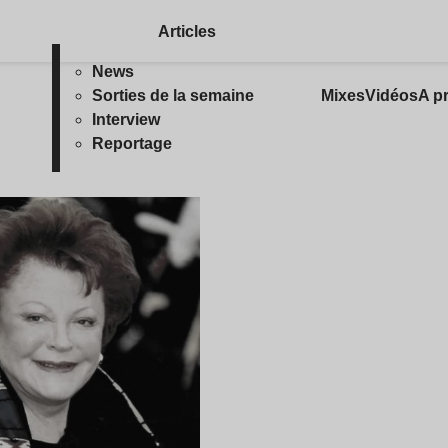
Articles
News
Sorties de la semaine
Mixes
Vidéos
A p
Interview
Reportage