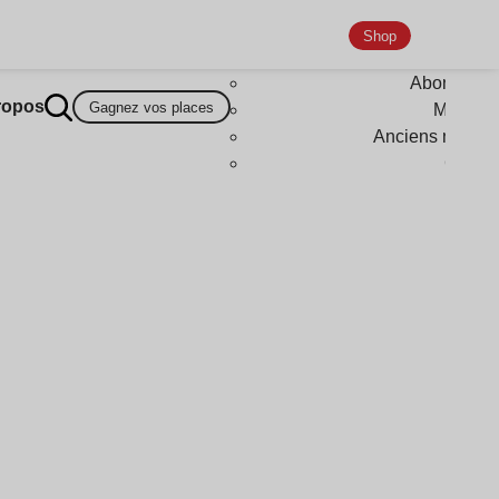
Shop
Abonneme
ropos
Gagnez vos places
Magazi
Anciens numér
Goodi