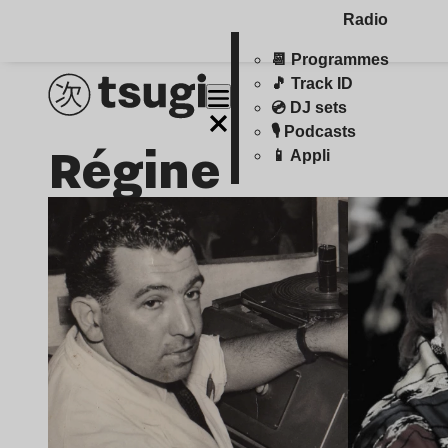
Radio
📆 Programmes
🎵 Track ID
💿 DJ sets
🎙️ Podcasts
Régine
📱 Appli