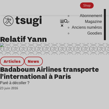
House
Shop
Techno
Abonnement
Bass Music
Magazine
Pop
Anciens numéros
Goodies
Ambient
Relatif Yann
Disco
Hardcore
Global Club
Articles
news
Badaboum Airlines transporte
Nu Jazz
l’international à Paris
Indie
Paré à décoller ?
23 juin 2016