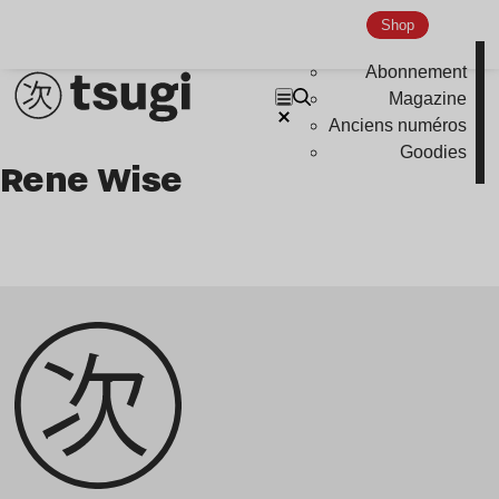
podcast
Shop
portrait
Abonnement
Magazine
Anciens numéros
Goodies
Rene Wise
Genre musicaux
House
Techno
Bass Music
Pop
Ambient
Disco
Hardcore
Global Club