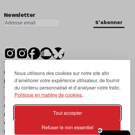
Nu Jazz
Newsletter
Indie
S'abonner
Tsugi est un mensuel indépendant sur la
musique et les nouvelles tendances, dont la
Nous utilisons des cookies sur notre site afin
d’améliorer votre expérience utilisateur, de fournir
première parution date de 2007.
du contenu personnalisé et d’analyser notre trafic.
Tsugi en japonais signifie « prochain », « suivant
Politique en matière de cookies.
», ce qui correspond à la thématique du
magazine, à l’affût des nouvelles tendances
Tout accepter
musicales, qu’elles viennent de la musique
électronique, du rock ou du hip hop, et des
Refuser le non essentiel
nouveaux phénomènes de société liés à la