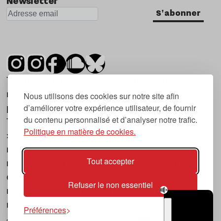
Newsletter
S'abonner
Tsugi est un mensuel indépendant sur la
musique et les nouvelles tendances, dont la
Nous utilisons des cookies sur notre site afin
d’améliorer votre expérience utilisateur, de fournir
première parution date de 2007.
du contenu personnalisé et d’analyser notre trafic.
Tsugi en japonais signifie « prochain », « suivant
Politique en matière de cookies.
», ce qui correspond à la thématique du
magazine, à l’affût des nouvelles tendances
Tout accepter
musicales, qu’elles viennent de la musique
électronique, du rock ou du hip hop, et des
Refuser le non essentiel
nouveaux phénomènes de société liés à la
musique.
Préférences