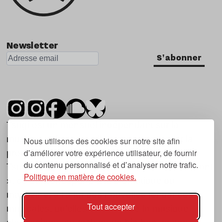
Newsletter
S'abonner
Tsugi est un mensuel indépendant sur la
musique et les nouvelles tendances, dont la
Nous utilisons des cookies sur notre site afin
d’améliorer votre expérience utilisateur, de fournir
première parution date de 2007.
du contenu personnalisé et d’analyser notre trafic.
Tsugi en japonais signifie « prochain », « suivant
Politique en matière de cookies.
», ce qui correspond à la thématique du
magazine, à l’affût des nouvelles tendances
Tout accepter
musicales, qu’elles viennent de la musique