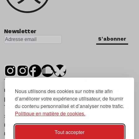
Newsletter
S'abonner
Tsugi est un mensuel indépendant sur la
musique et les nouvelles tendances, dont la
Nous utilisons des cookies sur notre site afin
d’améliorer votre expérience utilisateur, de fournir
première parution date de 2007.
du contenu personnalisé et d’analyser notre trafic.
Tsugi en japonais signifie « prochain », « suivant
Politique en matière de cookies.
», ce qui correspond à la thématique du
magazine, à l’affût des nouvelles tendances
Tout accepter
musicales, qu’elles viennent de la musique