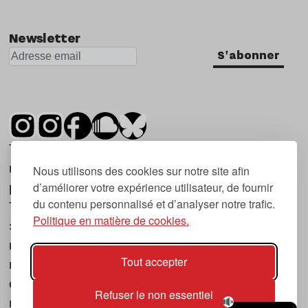
Newsletter
S'abonner
Tsugi est un mensuel indépendant sur la
musique et les nouvelles tendances, dont la
Nous utilisons des cookies sur notre site afin
d’améliorer votre expérience utilisateur, de fournir
première parution date de 2007.
du contenu personnalisé et d’analyser notre trafic.
Tsugi en japonais signifie « prochain », « suivant
Politique en matière de cookies.
», ce qui correspond à la thématique du
magazine, à l’affût des nouvelles tendances
Tout accepter
musicales, qu’elles viennent de la musique
électronique, du rock ou du hip hop, et des
Refuser le non essentiel
nouveaux phénomènes de société liés à la