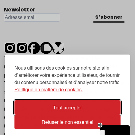
Newsletter
S'abonner
Tsugi est un mensuel indépendant sur la
musique et les nouvelles tendances, dont la
Nous utilisons des cookies sur notre site afin
d’améliorer votre expérience utilisateur, de fournir
première parution date de 2007.
du contenu personnalisé et d’analyser notre trafic.
Tsugi en japonais signifie « prochain », « suivant
Politique en matière de cookies.
», ce qui correspond à la thématique du
magazine, à l’affût des nouvelles tendances
Tout accepter
musicales, qu’elles viennent de la musique
électronique, du rock ou du hip hop, et des
Refuser le non essentiel
nouveaux phénomènes de société liés à la
musique.