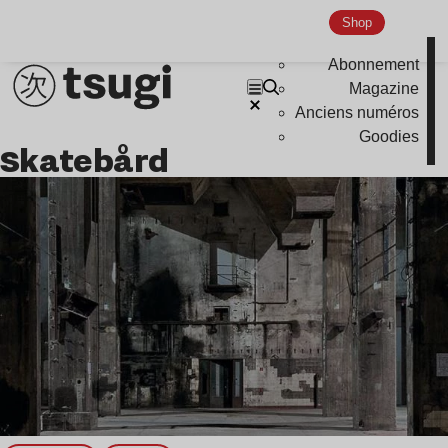
Global Club
Shop
Nu Jazz
Abonnement
Indie
Magazine
Anciens numéros
Goodies
Skatebård