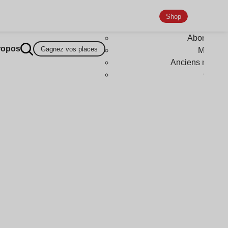
Shop
Abonneme
ropos
Gagnez vos places
Magazi
Anciens numér
Goodi