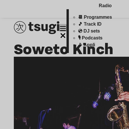
Radio
📆 Programmes
🎵 Track ID
💿 DJ sets
🎙️ Podcasts
Soweto Kinch
📱 Appli