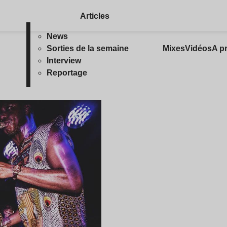
Articles
News
Sorties de la semaine
Mixes
Vidéos
A p
Interview
Reportage