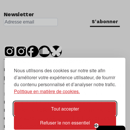
Nu Jazz
Newsletter
Indie
S'abonner
Tsugi est un mensuel indépendant sur la
musique et les nouvelles tendances, dont la
Nous utilisons des cookies sur notre site afin
d’améliorer votre expérience utilisateur, de fournir
première parution date de 2007.
du contenu personnalisé et d’analyser notre trafic.
Tsugi en japonais signifie « prochain », « suivant
Politique en matière de cookies.
», ce qui correspond à la thématique du
magazine, à l’affût des nouvelles tendances
Tout accepter
musicales, qu’elles viennent de la musique
électronique, du rock ou du hip hop, et des
Refuser le non essentiel
nouveaux phénomènes de société liés à la