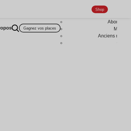
Shop
Abonneme
ropos
Gagnez vos places
Magazi
Anciens numér
Goodi