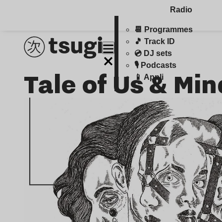
Radio
📆 Programmes
🎵 Track ID
💿 DJ sets
🎙️ Podcasts
Tale of Us & Mi
📱 Appli