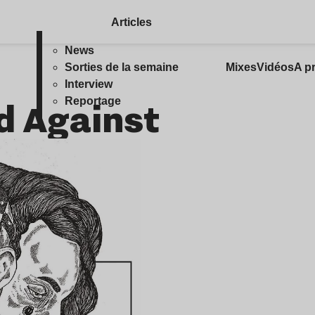
Articles
News
Sorties de la semaine
Mixes
Vidéos
A p
Interview
nd Against
Reportage