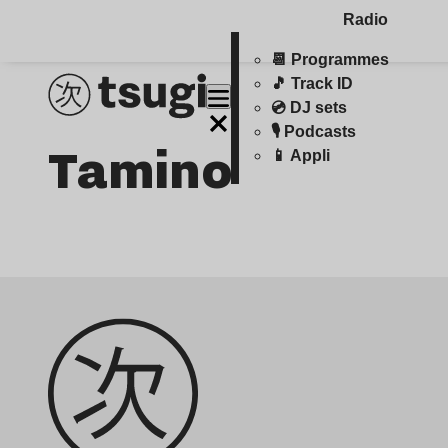
Radio
📆 Programmes
🎵 Track ID
💿 DJ sets
🎙️ Podcasts
Tamino
📱 Appli