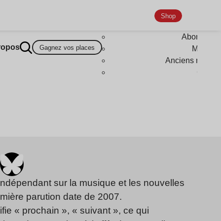
Shop
Abonneme
ropos
Gagnez vos places
Magazi
Anciens numér
Goodi
indépendant sur la musique et les nouvelles
emière parution date de 2007.
fie « prochain », « suivant », ce qui