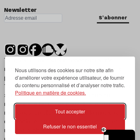
Newsletter
S'abonner
Tsugi est un mensuel indépendant sur la
musique et les nouvelles tendances, dont la
Nous utilisons des cookies sur notre site afin
d’améliorer votre expérience utilisateur, de fournir
première parution date de 2007.
du contenu personnalisé et d’analyser notre trafic.
Tsugi en japonais signifie « prochain », « suivant
Politique en matière de cookies.
», ce qui correspond à la thématique du
magazine, à l’affût des nouvelles tendances
Tout accepter
musicales, qu’elles viennent de la musique
électronique, du rock ou du hip hop, et des
Refuser le non essentiel
nouveaux phénomènes de société liés à la
musique.