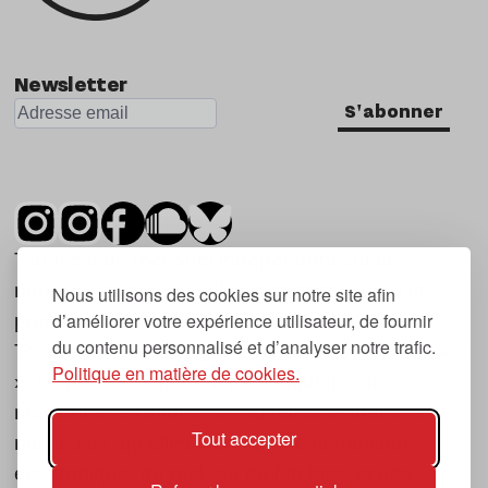
Newsletter
S'abonner
Tsugi est un mensuel indépendant sur la
musique et les nouvelles tendances, dont la
Nous utilisons des cookies sur notre site afin
d’améliorer votre expérience utilisateur, de fournir
première parution date de 2007.
du contenu personnalisé et d’analyser notre trafic.
Tsugi en japonais signifie « prochain », « suivant
Politique en matière de cookies.
», ce qui correspond à la thématique du
magazine, à l’affût des nouvelles tendances
Tout accepter
musicales, qu’elles viennent de la musique
électronique, du rock ou du hip hop, et des