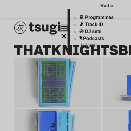
Radio
📆 Programmes
🎵 Track ID
💿 DJ sets
🎙️ Podcasts
THATKNIGHTSB
📱 Appli