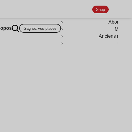
Shop
Abonneme
ropos
Gagnez vos places
Magazi
Anciens numér
Goodi