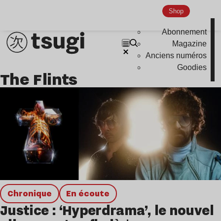
Hardcore
Shop
Global Club
Abonnement
Magazine
Nu Jazz
Anciens numéros
Indie
Goodies
The Flints
chronique
en écoute
Justice : ‘Hyperdrama’, le nouvel