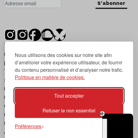
S'abonner
Tsugi est un mensuel indépendant sur la
musique et les nouvelles tendances, dont la
Nous utilisons des cookies sur notre site afin
d’améliorer votre expérience utilisateur, de fournir
première parution date de 2007.
du contenu personnalisé et d’analyser notre trafic.
Tsugi en japonais signifie « prochain », « suivant
Politique en matière de cookies.
», ce qui correspond à la thématique du
magazine, à l’affût des nouvelles tendances
Tout accepter
musicales, qu’elles viennent de la musique
électronique, du rock ou du hip hop, et des
Refuser le non essentiel
nouveaux phénomènes de société liés à la
musique.
Préférences
POLITIQUE DE COOKIES (UE)
CONTACT
CHOIX RGPD
TSUGI
RADIO