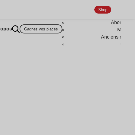
Shop
Abonneme
ropos
Gagnez vos places
Magazi
Anciens numér
Goodi