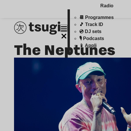
Radio
📆 Programmes
🎵 Track ID
💿 DJ sets
🎙️ Podcasts
The Neptunes
📱 Appli