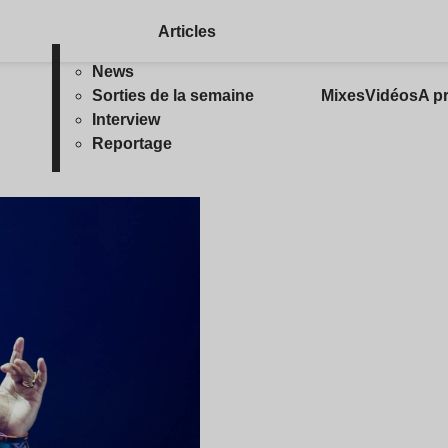
Articles
News
Sorties de la semaine
Mixes
Vidéos
A p
Interview
Reportage