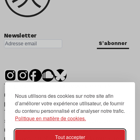
Newsletter
S'abonner
Tsugi est un mensuel indépendant sur la
musique et les nouvelles tendances, dont la
Nous utilisons des cookies sur notre site afin
d’améliorer votre expérience utilisateur, de fournir
première parution date de 2007.
du contenu personnalisé et d’analyser notre trafic.
Tsugi en japonais signifie « prochain », « suivant
Politique en matière de cookies.
», ce qui correspond à la thématique du
magazine, à l’affût des nouvelles tendances
Tout accepter
musicales, qu’elles viennent de la musique