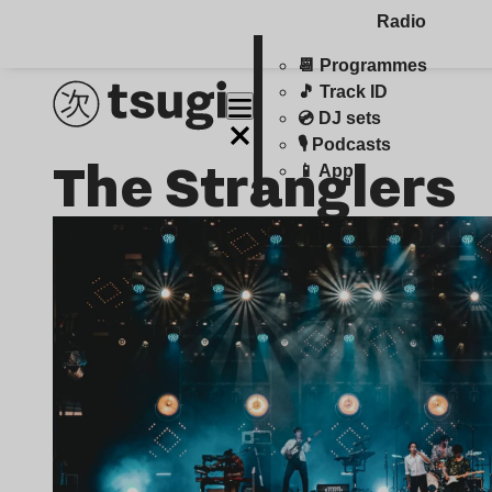
Radio
📆 Programmes
🎵 Track ID
💿 DJ sets
🎙️ Podcasts
The Stranglers
📱 Appli