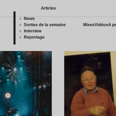
Articles
News
Sorties de la semaine
Mixes
Vidéos
A p
Interview
Reportage