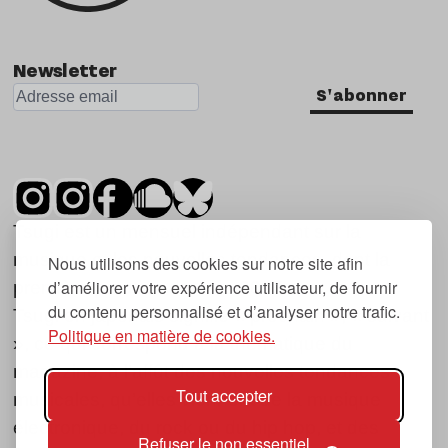
Newsletter
S'abonner
Tsugi est un mensuel indépendant sur la
musique et les nouvelles tendances, dont la
Nous utilisons des cookies sur notre site afin
d’améliorer votre expérience utilisateur, de fournir
première parution date de 2007.
du contenu personnalisé et d’analyser notre trafic.
Tsugi en japonais signifie « prochain », « suivant
Politique en matière de cookies.
», ce qui correspond à la thématique du
magazine, à l’affût des nouvelles tendances
Tout accepter
musicales, qu’elles viennent de la musique
électronique, du rock ou du hip hop, et des
Refuser le non essentiel