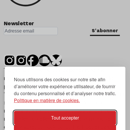
Newsletter
S'abonner
Tsugi est un mensuel indépendant sur la
musique et les nouvelles tendances, dont la
Nous utilisons des cookies sur notre site afin
d’améliorer votre expérience utilisateur, de fournir
première parution date de 2007.
du contenu personnalisé et d’analyser notre trafic.
Tsugi en japonais signifie « prochain », « suivant
Politique en matière de cookies.
», ce qui correspond à la thématique du
magazine, à l’affût des nouvelles tendances
Tout accepter
musicales, qu’elles viennent de la musique
électronique, du rock ou du hip hop, et des