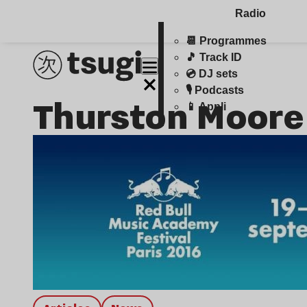
Radio
📆 Programmes
🎵 Track ID
💿 DJ sets
🎙️ Podcasts
Thurston Moore
📱 Appli