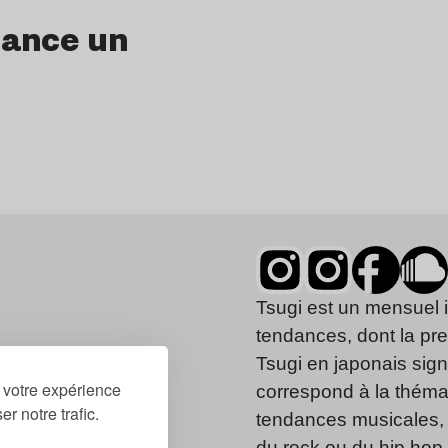
lance un
Tsugi est un mensuel 
tendances, dont la pr
Tsugi en japonais signi
r votre expérience
correspond à la thémat
r notre trafic.
tendances musicales, 
du rock ou du hip hop