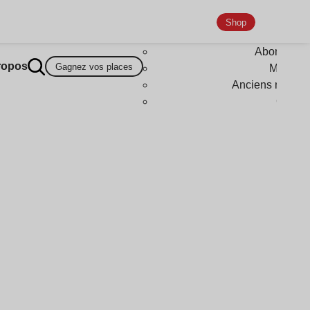
Shop
Abonneme
ropos
Gagnez vos places
Magazi
Anciens numér
Goodi