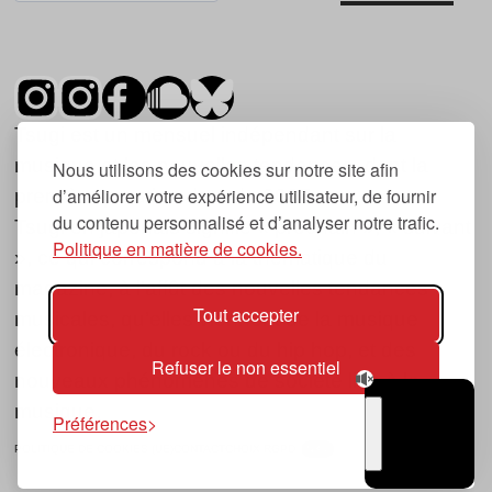
Tsugi est un mensuel indépendant sur la
musique et les nouvelles tendances, dont la
Nous utilisons des cookies sur notre site afin
d’améliorer votre expérience utilisateur, de fournir
première parution date de 2007.
du contenu personnalisé et d’analyser notre trafic.
Tsugi en japonais signifie « prochain », « suivant
Politique en matière de cookies.
», ce qui correspond à la thématique du
magazine, à l’affût des nouvelles tendances
Tout accepter
musicales, qu’elles viennent de la musique
électronique, du rock ou du hip hop, et des
Refuser le non essentiel
nouveaux phénomènes de société liés à la
musique.
Préférences
POLITIQUE DE COOKIES (UE)
CONTACT
CHOIX RGPD
TSUGI
RADIO