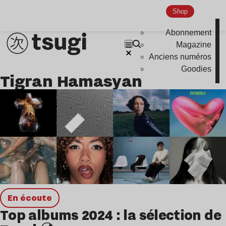
Disco
Shop
Hardcore
Abonnement
Global Club
Magazine
Anciens numéros
Nu Jazz
Goodies
Tigran Hamasyan
Indie
en écoute
Top albums 2024 : la sélection de