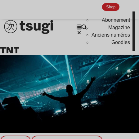
Shop
Nu Jazz
Indie
Abonnement
Magazine
Anciens numéros
Goodies
TNT