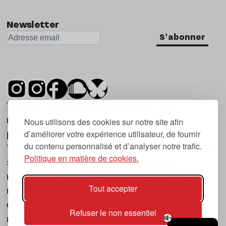
Newsletter
S'abonner
Tsugi est un mensuel indépendant sur la
musique et les nouvelles tendances, dont la
Nous utilisons des cookies sur notre site afin
d’améliorer votre expérience utilisateur, de fournir
première parution date de 2007.
du contenu personnalisé et d’analyser notre trafic.
Tsugi en japonais signifie « prochain », « suivant
Politique en matière de cookies.
», ce qui correspond à la thématique du
magazine, à l’affût des nouvelles tendances
Tout accepter
musicales, qu’elles viennent de la musique
électronique, du rock ou du hip hop, et des
Refuser le non essentiel
nouveaux phénomènes de société liés à la