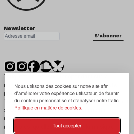
Newsletter
S'abonner
Tsugi est un mensuel indépendant sur la
musique et les nouvelles tendances, dont la
Nous utilisons des cookies sur notre site afin
d’améliorer votre expérience utilisateur, de fournir
première parution date de 2007.
du contenu personnalisé et d’analyser notre trafic.
Tsugi en japonais signifie « prochain », « suivant
Politique en matière de cookies.
», ce qui correspond à la thématique du
magazine, à l’affût des nouvelles tendances
Tout accepter
musicales, qu’elles viennent de la musique