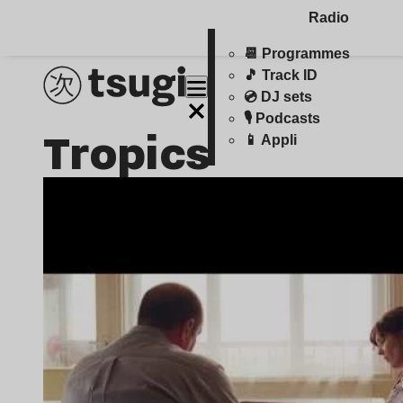
Radio
📆 Programmes
🎵 Track ID
💿 DJ sets
🎙️ Podcasts
Tropics
📱 Appli