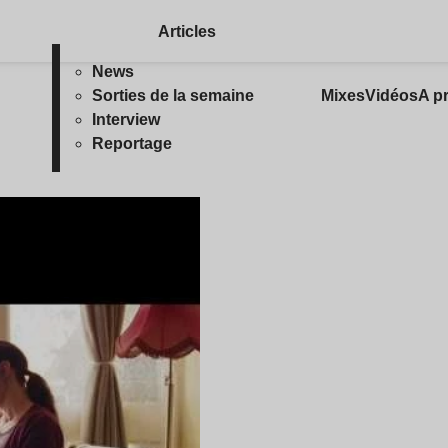
Articles
News
Sorties de la semaine
Mixes
Vidéos
A p
Interview
Reportage