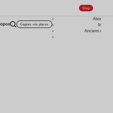
Shop
Abonneme
ropos
Gagnez vos places
Magazi
Anciens numér
Goodi