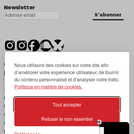
Newsletter
S'abonner
Tsugi est un mensuel indépendant sur la
musique et les nouvelles tendances, dont la
Nous utilisons des cookies sur notre site afin
d’améliorer votre expérience utilisateur, de fournir
première parution date de 2007.
du contenu personnalisé et d’analyser notre trafic.
Tsugi en japonais signifie « prochain », « suivant
Politique en matière de cookies.
», ce qui correspond à la thématique du
magazine, à l’affût des nouvelles tendances
Tout accepter
musicales, qu’elles viennent de la musique
électronique, du rock ou du hip hop, et des
Refuser le non essentiel
nouveaux phénomènes de société liés à la
musique.