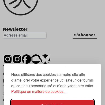
Newsletter
S'abonner
Tsugi est un mensuel indépendant sur la
musique et les nouvelles tendances, dont la
Nous utilisons des cookies sur notre site afin
d’améliorer votre expérience utilisateur, de fournir
première parution date de 2007.
du contenu personnalisé et d’analyser notre trafic.
Tsugi en japonais signifie « prochain », « suivant
Politique en matière de cookies.
», ce qui correspond à la thématique du
magazine, à l’affût des nouvelles tendances