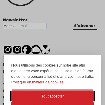
Newsletter
S'abonner
Tsugi est un mensuel indépendant sur la
musique et les nouvelles tendances, dont la
Nous utilisons des cookies sur notre site afin
d’améliorer votre expérience utilisateur, de fournir
première parution date de 2007.
du contenu personnalisé et d’analyser notre trafic.
Tsugi en japonais signifie « prochain », « suivant
Politique en matière de cookies.
», ce qui correspond à la thématique du
magazine, à l’affût des nouvelles tendances
Tout accepter
musicales, qu’elles viennent de la musique
électronique, du rock ou du hip hop, et des