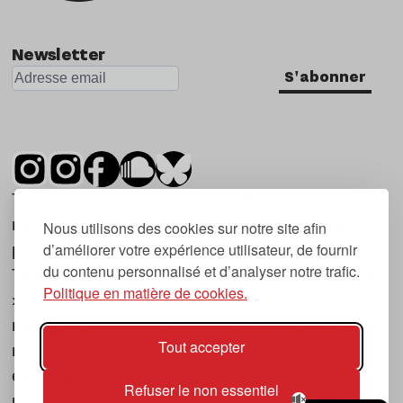
Newsletter
S'abonner
Tsugi est un mensuel indépendant sur la
musique et les nouvelles tendances, dont la
Nous utilisons des cookies sur notre site afin
d’améliorer votre expérience utilisateur, de fournir
première parution date de 2007.
du contenu personnalisé et d’analyser notre trafic.
Tsugi en japonais signifie « prochain », « suivant
Politique en matière de cookies.
», ce qui correspond à la thématique du
magazine, à l’affût des nouvelles tendances
Tout accepter
musicales, qu’elles viennent de la musique
électronique, du rock ou du hip hop, et des
Refuser le non essentiel
nouveaux phénomènes de société liés à la